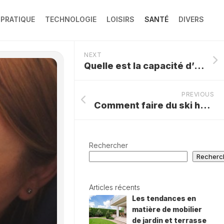
 PRATIQUE
TECHNOLOGIE
LOISIRS
SANTÉ
DIVERS
NEXT
Quelle est la capacité d’une bouteille isotherme ?
PREVIOUS
Comment faire du ski hors-piste ?
Rechercher
Recherc
Articles récents
Les tendances en
matière de mobilier
de jardin et terrasse