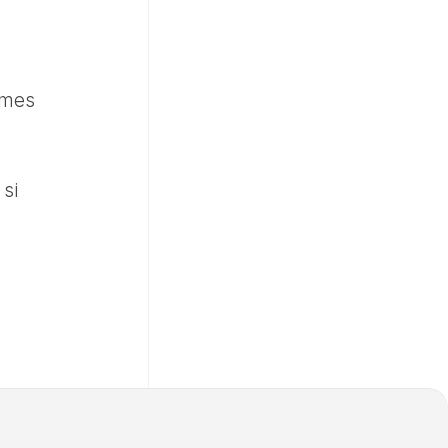
èmes
 si