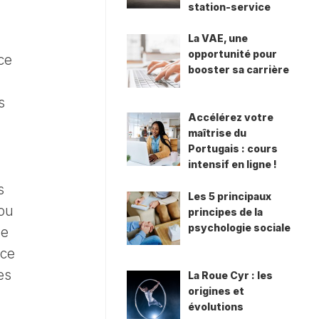
station-service
La VAE, une
opportunité pour
ce
booster sa carrière
s
Accélérez votre
maîtrise du
Portugais : cours
intensif en ligne !
s
Les 5 principaux
 ou
principes de la
psychologie sociale
se
nce
es
La Roue Cyr : les
origines et
évolutions